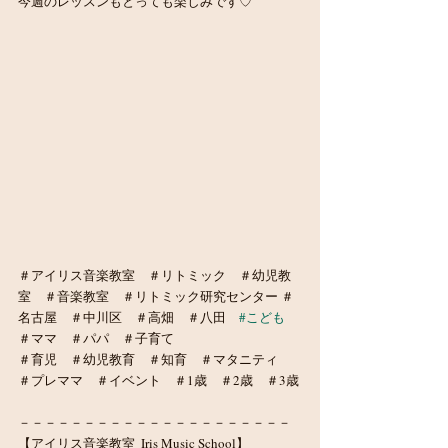
今週のレッスンもとっても楽しみです♡
＃アイリス音楽教室　＃リトミック　＃幼児教
室　＃音楽教室　＃リトミック研究センター ＃
名古屋　＃中川区　＃高畑　＃八田　
#こども
＃ママ　＃パパ　＃子育て　
＃育児　＃幼児教育　＃知育　＃マタニティ　
＃プレママ　＃イベント　＃1歳　＃2歳　＃3歳
－－－－－－－－－－－－－－－－－－－－－
【アイリス音楽教室  Iris Music School】