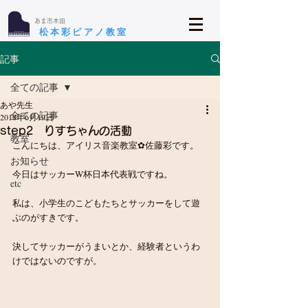
​あま市木田
​松本彩ピアノ教室
記事
全ての記事
あや先生
全ての記事
2018年6月19日
step2 りすちゃんの活動
教室
こんにちは、アイリス音楽教室✿佐藤彩です。
お知らせ
今日はサッカーW杯日本代表戦ですね。
etc
私は、小学生のこどもたちとサッカーをして遊
ぶのがすきです。
決してサッカーがうまいとか、経験者というわ
けではないのですが。