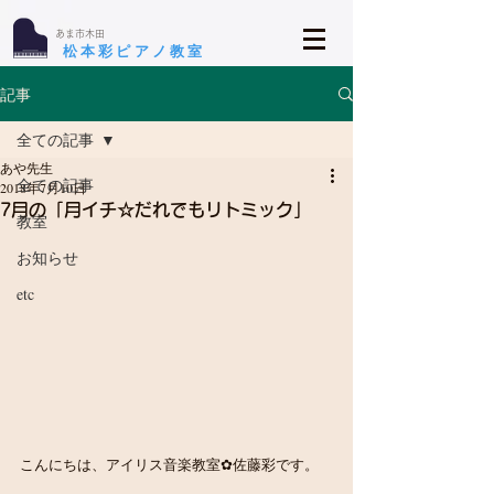
​あま市木田
​松本彩ピアノ教室
記事
全ての記事
あや先生
全ての記事
2018年7月10日
7月の「月イチ☆だれでもリトミック」
教室
お知らせ
etc
こんにちは、アイリス音楽教室✿佐藤彩です。