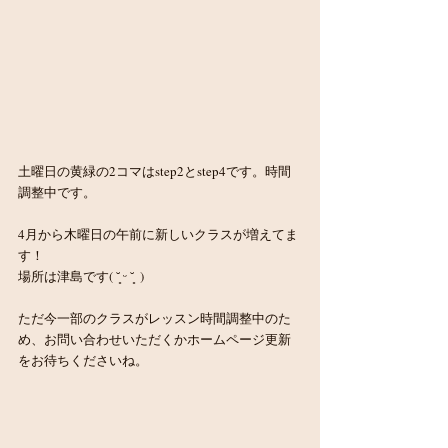
土曜日の黄緑の2コマはstep2とstep4です。時間
調整中です。
4月から木曜日の午前に新しいクラスが増えてま
す！
場所は津島です( ˘͈ ᵕ ˘͈  )
ただ今一部のクラスがレッスン時間調整中のた
め、お問い合わせいただくかホームページ更新
をお待ちくださいね。