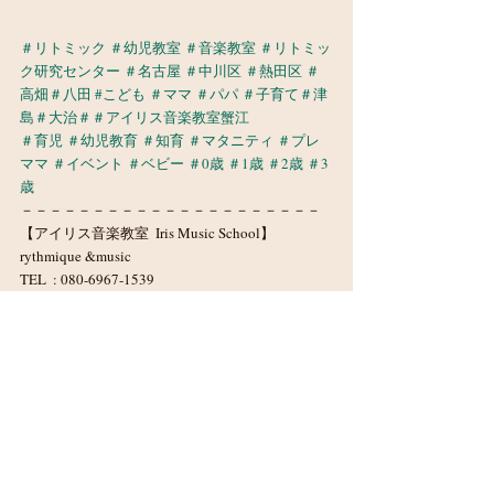
＃リトミック
＃幼児教室
＃音楽教室
＃リトミッ
ク研究センター
＃名古屋
＃中川区
＃熱田区
＃
高畑
＃八田
#こども
＃ママ
＃パパ
＃子育て＃津
島＃大治＃
＃アイリス音楽教室
蟹江
＃育児
＃幼児教育
＃知育
＃マタニティ
＃プレ
ママ
＃イベント
＃ベビー
＃0歳
＃1歳
＃2歳
＃3
歳
－－－－－－－－－－－－－－－－－－－－－
【アイリス音楽教室  Iris Music School】
rythmique &music
TEL  : 080-6967-1539
mail : aya.rythmique@gmail.com
LINE@：@fzo6031j
体験レッスン随時受付中！
－－－－－－－－－－－－－－－－－－－－－