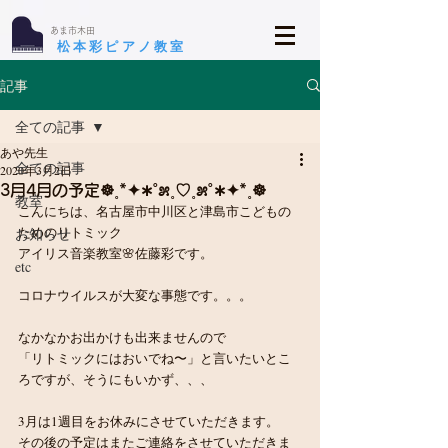
​あま市木田
​松本彩ピアノ教室
記事
全ての記事
あや先生
全ての記事
2020年3月2日
3月4月の予定☸︎˳*✦︎∗︎˚೫˳♡︎˳೫˚∗︎✦︎*˳☸︎
教室
こんにちは、名古屋市中川区と津島市こどもの
ためのリトミック
お知らせ
アイリス音楽教室🌸佐藤彩です。
etc
コロナウイルスが大変な事態です。。。
なかなかお出かけも出来ませんので
「リトミックにはおいでね〜」と言いたいとこ
ろですが、そうにもいかず、、、
3月は1週目をお休みにさせていただきます。
その後の予定はまたご連絡をさせていただきま