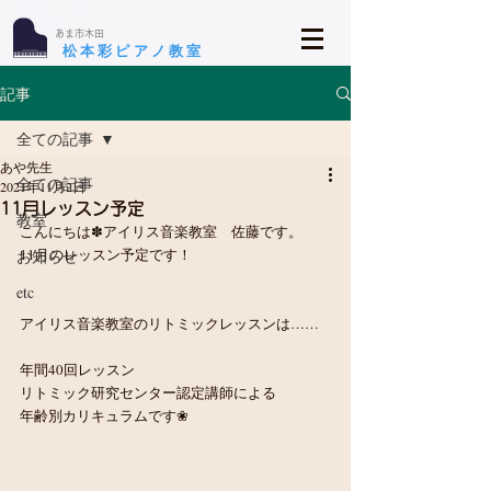
​あま市木田
​松本彩ピアノ教室
記事
全ての記事
あや先生
全ての記事
2021年11月2日
11月レッスン予定
教室
こんにちは✽アイリス音楽教室　佐藤です。
11月のレッスン予定です！
お知らせ
etc
アイリス音楽教室のリトミックレッスンは……
年間40回レッスン
リトミック研究センター認定講師による
年齢別カリキュラムです❀