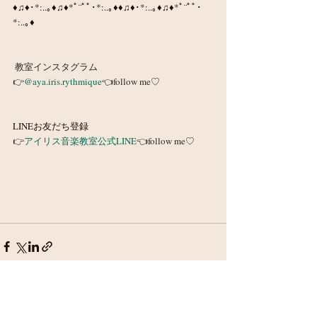
♦♫♦･*:..｡♦♫♦*ﾟ¨ﾟﾟ･*:..｡♦♦♫♦･*:..｡♦♫♦*ﾟ¨ﾟﾟ･
*:..｡♦
教室インスタグラム
👉
@aya.iris.rythmique
👈follow me♡﻿
LINEお友だち登録
👉
アイリス音楽教室公式LINE
👈follow me♡
最新記事
すべて表示