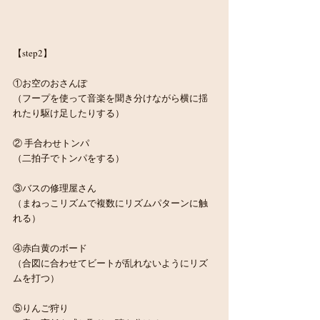
【step2】
①お空のおさんぽ
（フープを使って音楽を聞き分けながら横に揺
れたり駆け足したりする）
② 手合わせトンパ
（二拍子でトンパをする）
③バスの修理屋さん
（まねっこリズムで複数にリズムパターンに触
れる）
④赤白黄のボード
（合図に合わせてビートが乱れないようにリズ
ムを打つ）
⑤りんご狩り