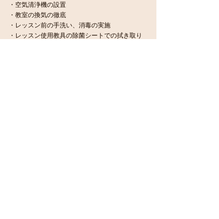
・空気清浄機の設置
・教室の換気の徹底
・レッスン前の手洗い、消毒の実施
・レッスン使用教具の除菌シートでの拭き取り
除菌
・講師のマスク、フェイスシールドの着用
上記をしっかりと行っていきます。
詳しくは　
こちら
単発予約制step１（1歳）クラスに関して
1歳クラスは単発予約制、定員6組でレッスンを
行っております。
当日の参加組数が毎回異なるため、レッスンの
密集具合も変わってきます。