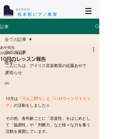
​あま市木田
​松本彩ピアノ教室
記事
全ての記事
あや先生
全ての記事
2022年11月1日
10月のレッスン報告
教室
こんにちは、アイリス音楽教室の佐藤あやで
す！
お知らせ
etc
「りんご狩り」と「ハロウィンリトミッ
10月は
ク」
の活動をしました☆
その他、各年齢ごとに「音楽性」をはじめとし
て「協調性」や「判断力」など様々な力を養う
活動を展開しています。