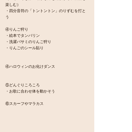
楽しむ）
・四分音符の「トントントン」のりずむを打と
う
④りんご狩り
・絵本でタンバリン
・洗濯バサミのりんご狩り
・りんごのシール貼り
④ハロウィンのお化けダンス
⑤どんぐりころころ
・お歌に合わせ体を動かそう
⑥スカーフやマラカス