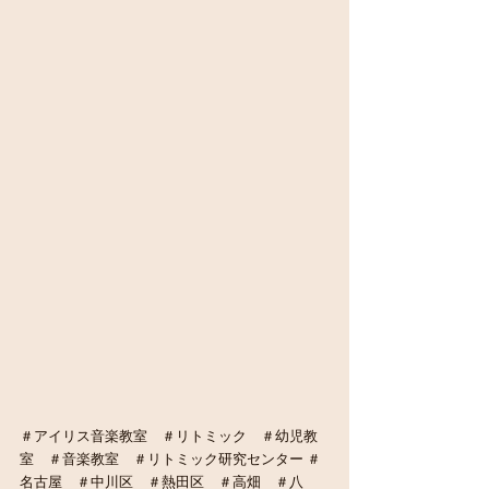
＃アイリス音楽教室　＃リトミック　＃幼児教
室　＃音楽教室　＃リトミック研究センター ＃
名古屋　＃中川区　＃熱田区　＃高畑　＃八