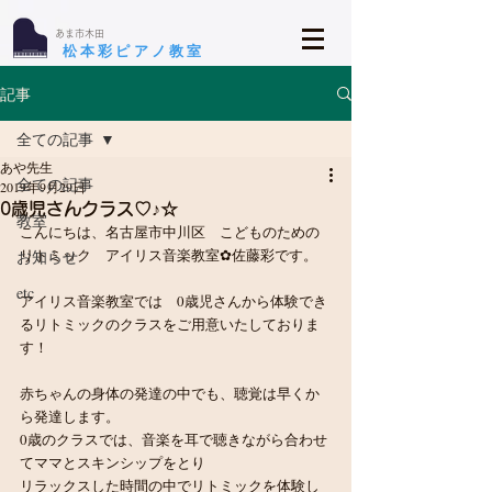
​あま市木田
​松本彩ピアノ教室
記事
全ての記事
あや先生
全ての記事
2019年9月29日
0歳児さんクラス♡♪☆
教室
こんにちは、名古屋市中川区　こどものための
リトミック　アイリス音楽教室✿佐藤彩です。
お知らせ
etc
アイリス音楽教室では　0歳児さんから体験でき
るリトミックのクラスをご用意いたしておりま
す！
赤ちゃんの身体の発達の中でも、聴覚は早くか
ら発達します。
0歳のクラスでは、音楽を耳で聴きながら合わせ
てママとスキンシップをとり
リラックスした時間の中でリトミックを体験し