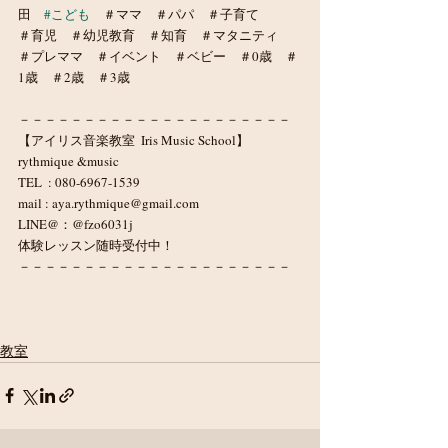
田　
#こども
　＃ママ　＃パパ　＃子育て　
＃育児　＃幼児教育　＃知育　＃マタニティ　
＃プレママ　＃イベント　＃ベビー　＃0歳　＃
1歳　＃2歳　＃3歳
－－－－－－－－－－－－－－－－－－－－－
【アイリス音楽教室  Iris Music School】
rythmique &music
TEL  : 080-6967-1539
mail : aya.rythmique@gmail.com
LINE@：@fzo6031j
体験レッスン随時受付中！
－－－－－－－－－－－－－－－－－－－－－
教室