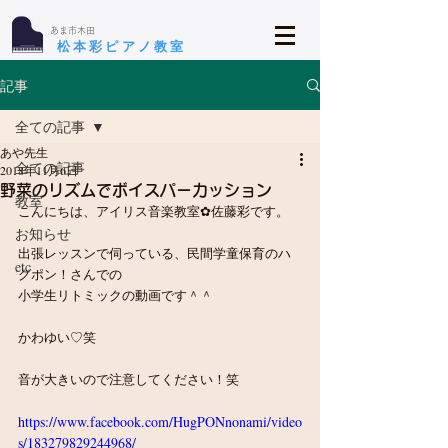
​あま市木田
​松本彩ピアノ教室
記事
全ての記事
あや先生
全ての記事
2018年11月6日
野菜のリズムでボイスパーカッション
教室
こんにちは、アイリス音楽教室✿佐藤彩です。
お知らせ
出張レッスンで伺っている、民間学童保育のハ
etc
グポン！さんでの
小学生リトミックの動画です＾＾
かわゆい♡笑
音が大きいので注意してください！笑
https://www.facebook.com/HugPONnonami/video
s/183279829244968/