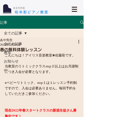
​あま市木田
​松本彩ピアノ教室
記事
全ての記事
あや先生
全ての記事
2022年2月25日
春の無料体験レッスン
教室
こんにちは！アイリス音楽教室❀佐藤彩です。
お知らせ
当教室のリトミッククラスstep２以上はお月謝制
etc
につき入会が必要となります。
※ベビーリトミック、step１は１レッスン予約制
ですので、入会は必要ありません。毎回予約を
していただきご参加ください。
現在2022年春スタートクラスの新規生徒さん募
集中です！