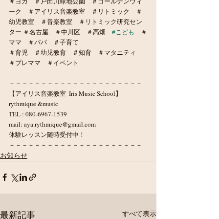
＃ヨガ　＃戸田川緑地公園　＃ゴールデンウィ
ーク　＃アイリス音楽教室　＃リトミック　＃
幼児教室　＃音楽教室　＃リトミック研究セン
ター ＃名古屋　＃中川区　＃高畑　
#こども
　＃
ママ　＃パパ　＃子育て　
＃育児　＃幼児教育　＃知育　＃マタニティ　
＃プレママ　＃イベント
－－－－－－－－－－－－－－－－－－－－－
【アイリス音楽教室  Iris Music School】
rythmique &music
TEL : 080-6967-1539
mail: aya.rythmique@gmail.com
体験レッスン随時受付中！
－－－－－－－－－－－－－－－－－－－－－
お知らせ
最新記事
すべて表示