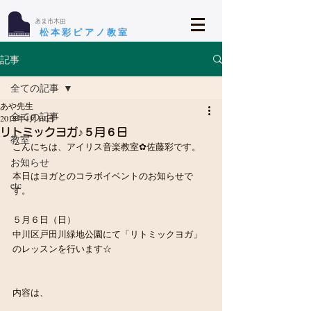
​あま市木田
​松本彩ピアノ教室
記事
全ての記事
あや先生
全ての記事
2018年4月19日
リトミックヨガ♪５月６日
教室
こんにちは、アイリス音楽教室✿佐藤彩です。
お知らせ
本日はヨガとのコラボイベントのお知らせで
etc
す。
５月６日（日）
中川区戸田川緑地公園にて「リトミックヨガ」
のレッスンを行います☆
内容は、