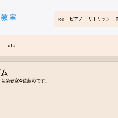
ノ教室
ピアノ
リトミック
Top
etc
ズム
ス音楽教室✿佐藤彩です。