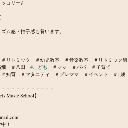
ッコリー♪
笑
リズム感・拍子感も養います。
　＃リトミック　＃幼児教室　＃音楽教室　＃リトミック研
高畑　＃八田　
#こども
　＃ママ　＃パパ　＃子育て　
＃知育　＃マタニティ　＃プレママ　＃イベント　＃1歳　
－－－－－－－－－－－－
 Music School】
gmail.com
付中！