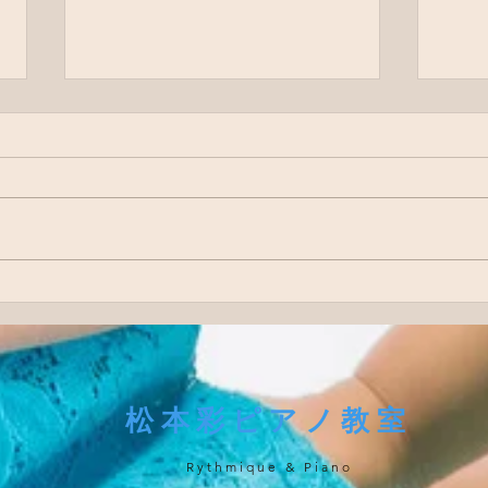
7月の予定♪♡☆
ベビ
ッス
​松本彩ピアノ教室
Rythmique & Piano