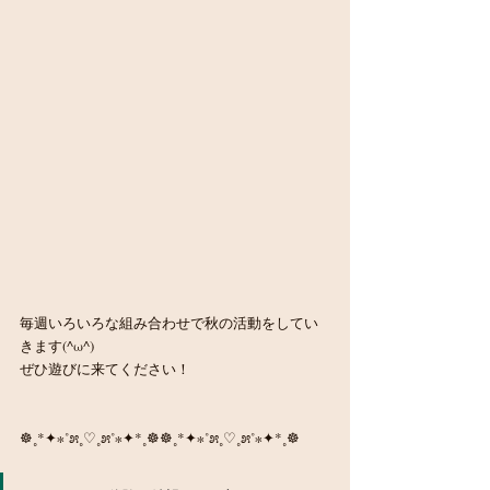
毎週いろいろな組み合わせで秋の活動をしてい
きます(^ω^)
ぜひ遊びに来てください！
☸︎˳*✦︎∗︎˚೫˳♡︎˳೫˚∗︎✦︎*˳☸︎☸︎˳*✦︎∗︎˚೫˳♡︎˳೫˚∗︎✦︎*˳☸︎