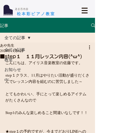
​あま市木田
​松本彩ピアノ教室
記事
全ての記事
あや先生
全ての記事
2020年11月6日
■step１ １１月レッスン内容(^ω^)
教室
こんにちは、アイリス音楽教室の佐藤です。
お知らせ
step１クラス、11月はやりたい活動が盛りだくさ
etc
んでレッスン内容を組むのに苦労しました～
とてもかわいい、手にとって楽しめるアイテム
がたくさんなので
Step1のみんな楽しめること間違いなしです！！
★step１の予約ですが、今までどおりLINEへの